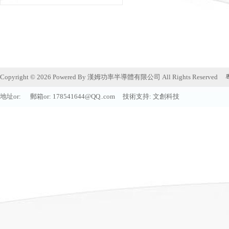
Copyright © 2026 Powered By 漢姆功率半導體有限公司 All Rights Reserved
地址or: 郵箱or:
178541644@QQ..com
技術支持:
文創科技
首頁or
|
關于我們or
|
産品中心or
|
新
地址or: 郵編or: 電話or: 0755-88854088 傳真or
Copyright © 202
文
創
科
技